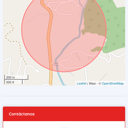
200 m
500 ft
Leaflet
| Wasi - ©
OpenStreetMap
Contáctanos