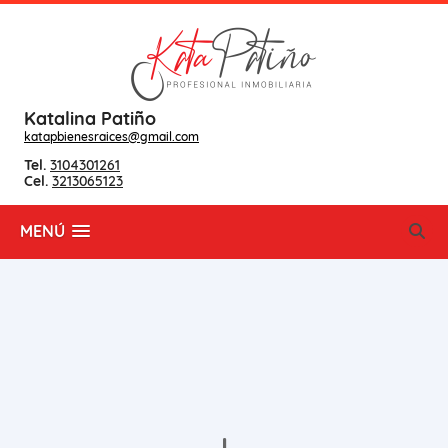
Katalina Patiño
katapbienesraices@gmail.com
Tel.
3104301261
Cel.
3213065123
MENÚ