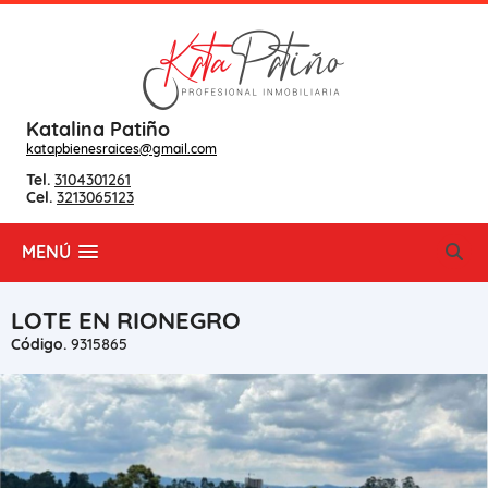
Katalina Patiño
katapbienesraices@gmail.com
Tel.
3104301261
Cel.
3213065123
MENÚ
LOTE EN RIONEGRO
Código.
9315865