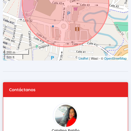
200 m
500 ft
Leaflet
| Wasi - ©
OpenStreetMap
Contáctanos
Catalina Patiño