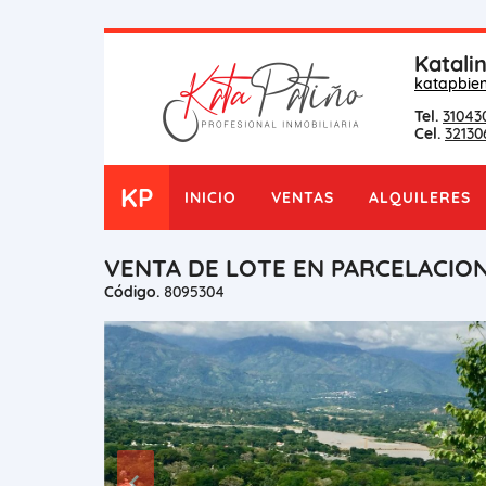
Katali
katapbie
Tel.
31043
Cel.
32130
KP
INICIO
VENTAS
ALQUILERES
VENTA DE LOTE EN PARCELACION
Código.
8095304