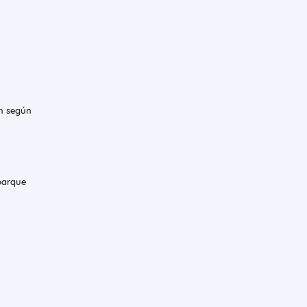
ón según
 parque