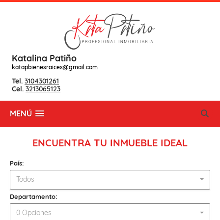
Katalina Patiño
katapbienesraices@gmail.com
Tel.
3104301261
Cel.
3213065123
MENÚ
ENCUENTRA TU INMUEBLE IDEAL
País:
Todos
Departamento:
0 Opciones