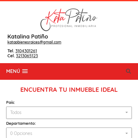
Katalina Patiño
katapbienesraices@gmail.com
Tel.
3104301261
Cel.
3213065123
MENÚ
ENCUENTRA TU INMUEBLE IDEAL
País:
Todos
Departamento:
0 Opciones