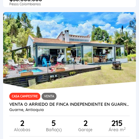
Pesos Colombianos
CASA CAMPESTRE
VENTA
VENTA O ARRIEDO DE FINCA INDEPENDIENTE EN GUARNE VEREDA LA MOSQUITA
Guarne, Antioquia
2
5
2
215
2
Alcobas
Baño(s)
Garaje
Área m