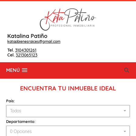
Katalina Patiño
katapbienesraices@gmail.com
Tel.
3104301261
Cel.
3213065123
MENÚ
ENCUENTRA TU INMUEBLE IDEAL
País:
Todos
Departamento:
0 Opciones