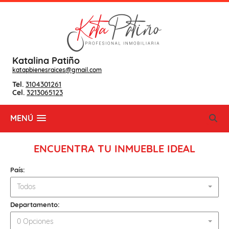
Katalina Patiño
katapbienesraices@gmail.com
Tel.
3104301261
Cel.
3213065123
MENÚ
ENCUENTRA TU INMUEBLE IDEAL
País:
Todos
Departamento:
0 Opciones