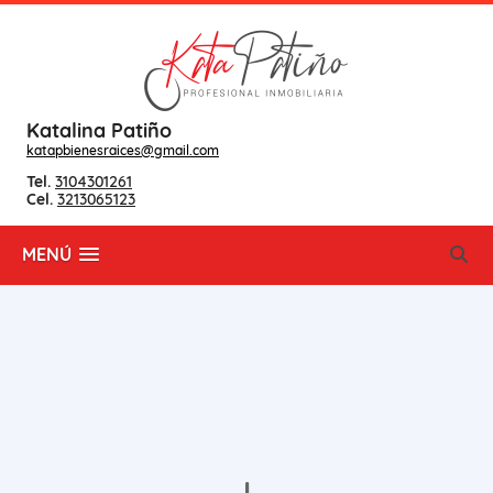
Katalina Patiño
katapbienesraices@gmail.com
Tel.
3104301261
Cel.
3213065123
MENÚ