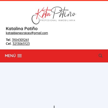
Katalina Patiño
katapbienesraices@gmail.com
Tel.
3104301261
Cel.
3213065123
MENÚ