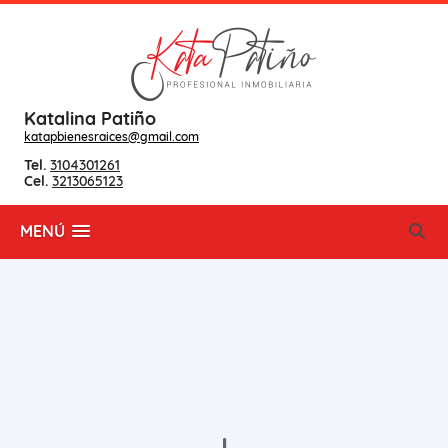
Katalina Patiño
katapbienesraices@gmail.com
Tel.
3104301261
Cel.
3213065123
MENÚ