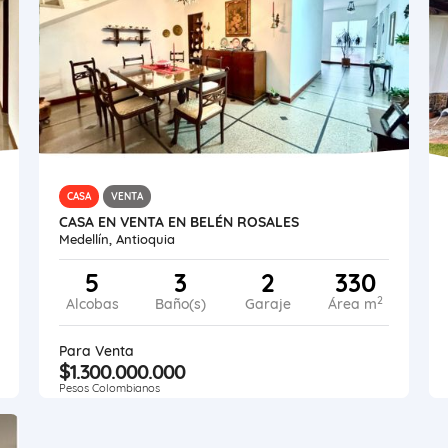
CASA
VENTA
CASA EN VENTA EN BELÉN ROSALES
Medellín, Antioquia
5
3
2
330
2
Alcobas
Baño(s)
Garaje
Área m
Para Venta
$1.300.000.000
Pesos Colombianos