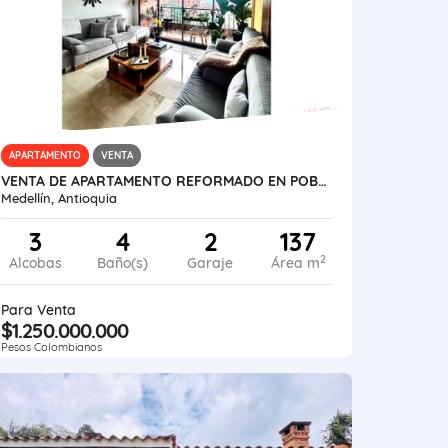
APARTAMENTO
VENTA
VENTA DE APARTAMENTO REFORMADO EN POBLADO SECTOR LA INFERIOR
Medellín, Antioquia
3
4
2
137
2
Alcobas
Baño(s)
Garaje
Área m
Para Venta
$1.250.000.000
Pesos Colombianos