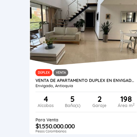
DÚPLEX
VENTA
VENTA DE APARTAMENTO DUPLEX EN ENVIGADO -ZUÑIGA
Envigado, Antioquia
4
5
2
198
2
Alcobas
Baño(s)
Garaje
Área m
Para Venta
$1.550.000.000
Pesos Colombianos