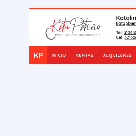
Katali
katapbie
Tel.
31043
Cel.
32130
KP
INICIO
VENTAS
ALQUILERES