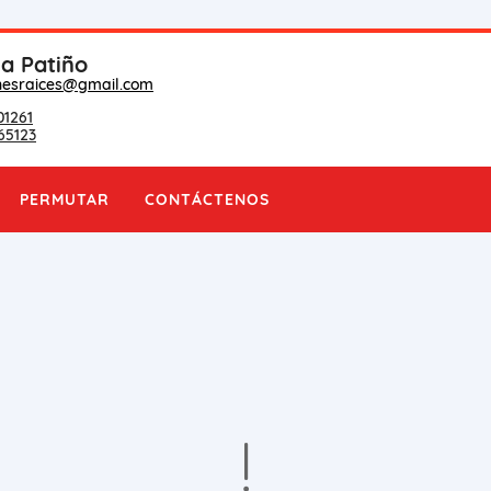
na Patiño
nesraices@gmail.com
01261
65123
PERMUTAR
CONTÁCTENOS