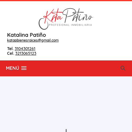
Katalina Patiño
katapbienesraices@gmail.com
Tel.
3104301261
Cel.
3213065123
MENÚ