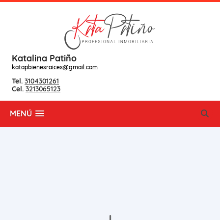
Katalina Patiño
katapbienesraices@gmail.com
Tel.
3104301261
Cel.
3213065123
MENÚ