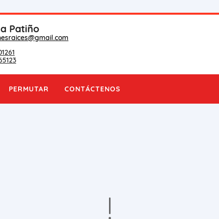
na Patiño
nesraices@gmail.com
01261
65123
PERMUTAR
CONTÁCTENOS