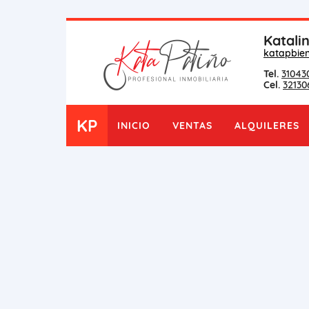
Katali
katapbie
Tel.
31043
Cel.
32130
KP
INICIO
VENTAS
ALQUILERES