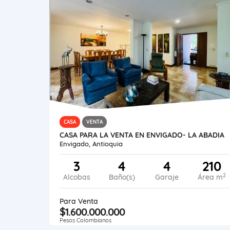
CASA
VENTA
CASA PARA LA VENTA EN ENVIGADO- LA ABADIA
Envigado, Antioquia
3
4
4
210
2
Alcobas
Baño(s)
Garaje
Área m
Para Venta
$1.600.000.000
Pesos Colombianos