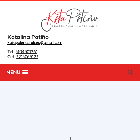
Katalina Patiño
katapbienesraices@gmail.com
Tel.
3104301261
Cel.
3213065123
MENÚ