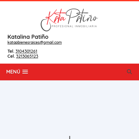
Katalina Patiño
katapbienesraices@gmail.com
Tel.
3104301261
Cel.
3213065123
MENÚ