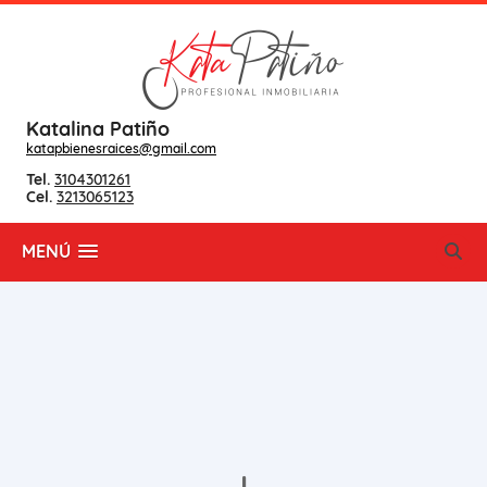
Katalina Patiño
katapbienesraices@gmail.com
Tel.
3104301261
Cel.
3213065123
MENÚ