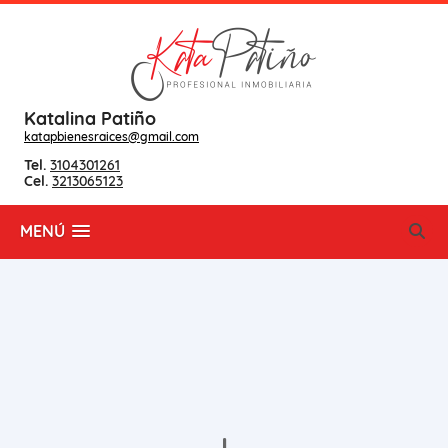
Katalina Patiño
katapbienesraices@gmail.com
Tel.
3104301261
Cel.
3213065123
MENÚ