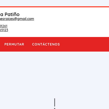
na Patiño
nesraices@gmail.com
01261
65123
PERMUTAR
CONTÁCTENOS