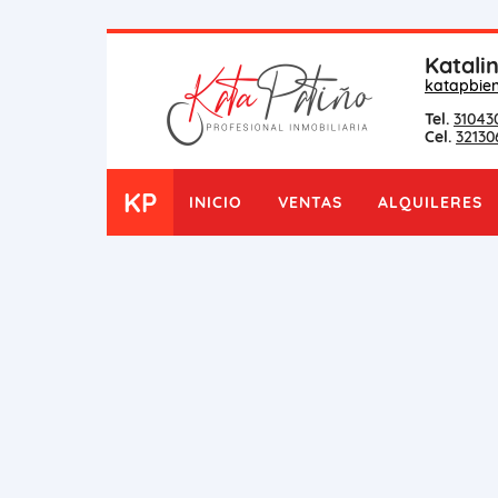
Katali
katapbie
Tel.
31043
Cel.
32130
KP
INICIO
VENTAS
ALQUILERES