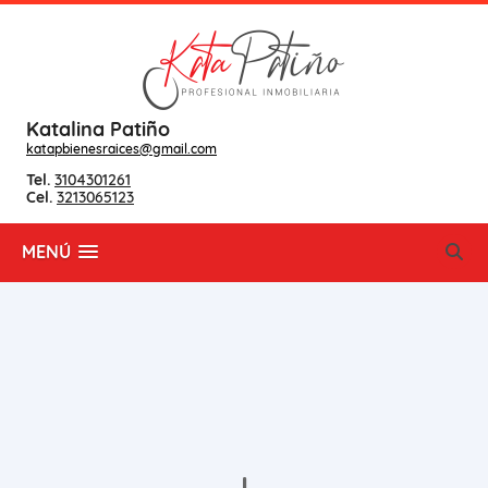
Katalina Patiño
katapbienesraices@gmail.com
Tel.
3104301261
Cel.
3213065123
MENÚ